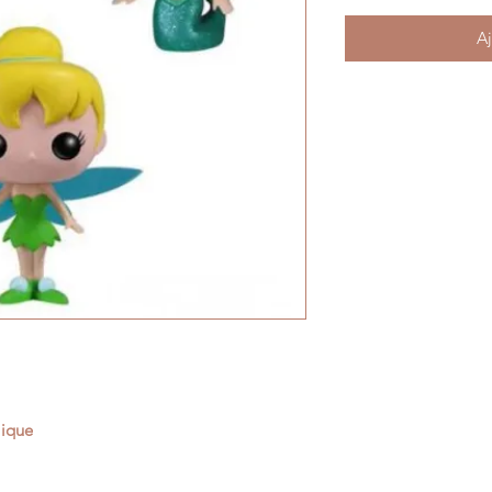
Aj
lique