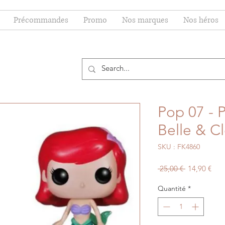
Précommandes
Promo
Nos marques
Nos héros
Pop 07 - P
Belle & C
SKU : FK4860
Prix
Prix
 25,00 € 
14,90 €
original
pro
Quantité
*