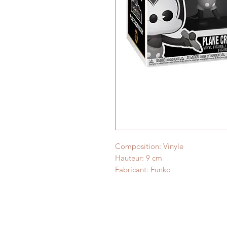
Composition: Vinyle
Hauteur: 9 cm
Fabricant: Funko