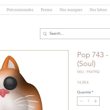
Précommandes
Promo
Nos marques
Nos héros
Pop 743 -
(Soul)
SKU : FK47952
Prix
14,90 €
Quantité
*