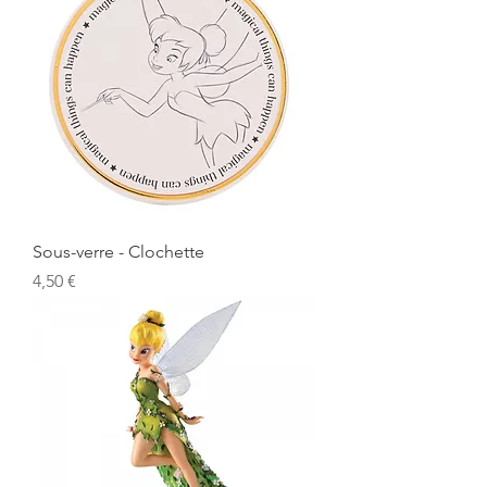
Sous-verre - Clochette
Prix
4,50 €