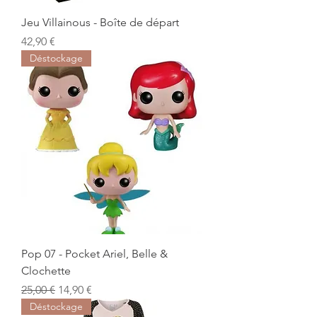
Jeu Villainous - Boîte de départ
Prix
42,90 €
Déstockage
Pop 07 - Pocket Ariel, Belle &
Clochette
Prix original
Prix promotionnel
25,00 €
14,90 €
Déstockage