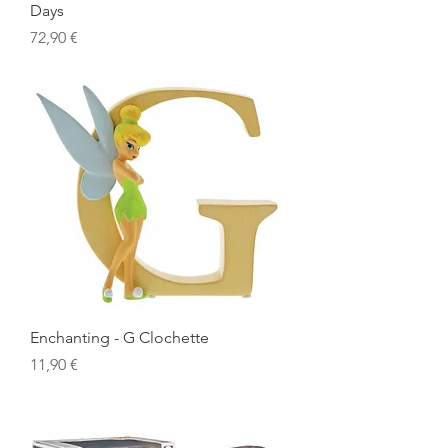
Days
Prix
72,90 €
Enchanting - G Clochette
Prix
11,90 €