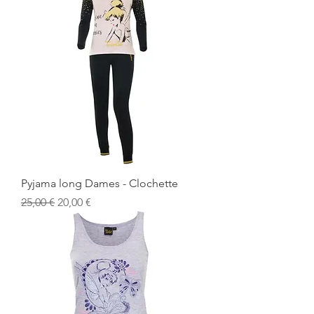
Pyjama long Dames - Clochette
Prix original
Prix promotionnel
25,00 €
20,00 €