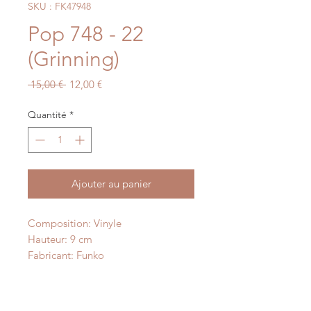
SKU : FK47948
Pop 748 - 22
(Grinning)
Prix
Prix
 15,00 € 
12,00 €
original
promotionnel
Quantité
*
Ajouter au panier
Composition: Vinyle
Hauteur: 9 cm
Fabricant: Funko