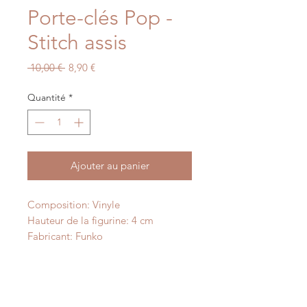
Porte-clés Pop -
Stitch assis
Prix
Prix
 10,00 € 
8,90 €
original
promotionnel
Quantité
*
Ajouter au panier
Composition: Vinyle
Hauteur de la figurine: 4 cm
Fabricant: Funko