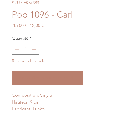
SKU : FK57383
Pop 1096 - Carl
Prix
Prix
 15,00 € 
12,00 €
original
promotionnel
Quantité
*
Rupture de stock
Me notifier lorsque cet article est disponible
Composition: Vinyle
Hauteur: 9 cm
Fabricant: Funko