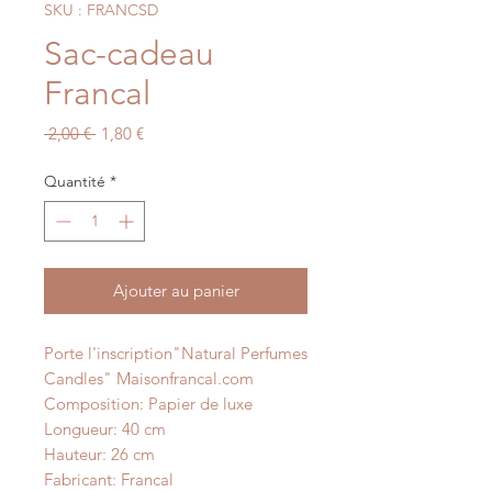
SKU : FRANCSD
Sac-cadeau
Francal
Prix
Prix
 2,00 € 
1,80 €
original
promotionnel
Quantité
*
Ajouter au panier
Porte l'inscription"Natural Perfumes
Candles" Maisonfrancal.com
Composition: Papier de luxe
Longueur: 40 cm
Hauteur: 26 cm
Fabricant: Francal