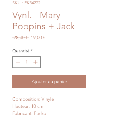
SKU : FK34222
Vynl. - Mary
Poppins + Jack
Prix
Prix
 28,00 € 
19,00 €
original
promotionnel
Quantité
*
Ajouter au panier
Composition: Vinyle
Hauteur: 10 cm
Fabricant: Funko