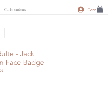
Carte cadeau
Connexion
ulte - Jack
on Face Badge
OS
motionnel