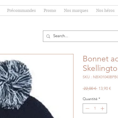
Précommandes
Promo
Nos marques
Nos héros
Bonnet ad
Skellingt
SKU : NBX01040BPB
Prix
Prix
 22,00 € 
13,90 €
original
pro
Quantité
*