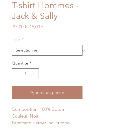
T-shirt Hommes -
Jack & Sally
Prix
Prix
 25,00 € 
15,00 €
original
promotionnel
Taille
*
Quantité
*
Ajouter au panier
Composition: 100% Coton
Couleur: Noir
Fabricant: Heroes Inc. Europe