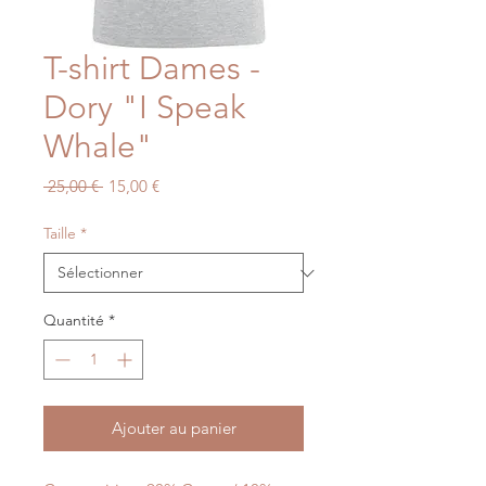
T-shirt Dames -
Dory "I Speak
Whale"
Prix
Prix
 25,00 € 
15,00 €
original
promotionnel
Taille
*
Quantité
*
Ajouter au panier