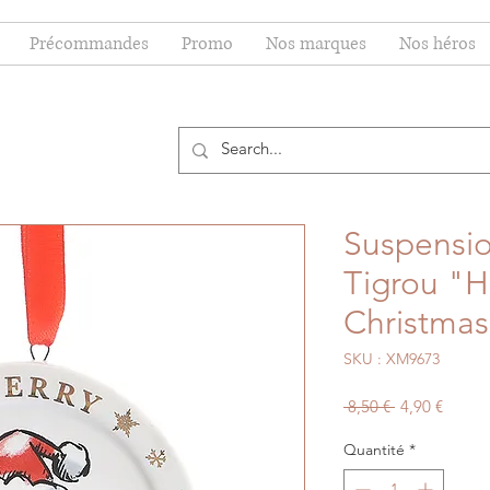
Précommandes
Promo
Nos marques
Nos héros
Suspensio
Tigrou "H
Christma
SKU : XM9673
Prix
Prix
 8,50 € 
4,90 €
original
promo
Quantité
*