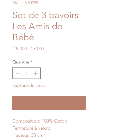
SKU : A30339
Set de 3 bavoirs -
Les Amis de
Bébé
Prix
Prix
 19,00 € 
13,00 €
original
promotionnel
Quantité
*
Rupture de stock
Me notifier lorsque cet article est disponible
Composition: 100% Coton
Fermeture à velcro
Hauteur: 30 cm