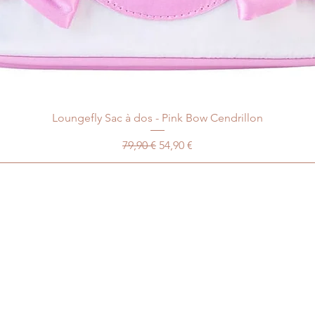
Loungefly Sac à dos - Pink Bow Cendrillon
Prix original
Prix promotionnel
79,90 €
54,90 €