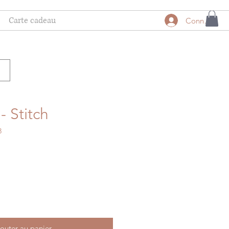
Carte cadeau
Connexion
- Stitch
3
motionnel
outer au panier