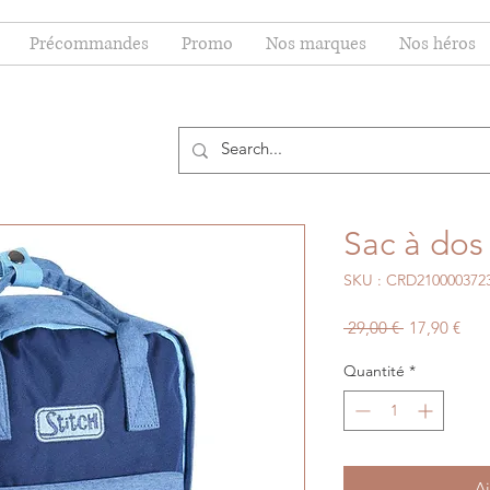
Précommandes
Promo
Nos marques
Nos héros
Sac à dos 
SKU : CRD210000372
Prix
Prix
 29,00 € 
17,90 €
original
pro
Quantité
*
Aj