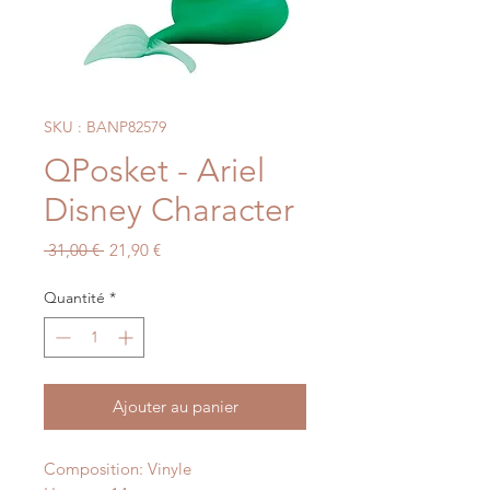
SKU : BANP82579
QPosket - Ariel
Disney Character
Prix
Prix
 31,00 € 
21,90 €
original
promotionnel
Quantité
*
Ajouter au panier
Composition: Vinyle