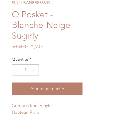
SKU : BANPBP35603
Q Posket -
Blanche-Neige
Sugirly
Prix
Prix
 31,00 € 
21,90 €
original
promotionnel
Quantité
*
Ajouter au panier
Composition: Vinyle
Hauteur: 9 cm