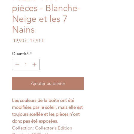
pièces - Blanche-
Neige et les 7
Nains
Prix
Prix
 19,90 € 
17,91 €
original
promotionnel
Quantité
*
Ajouter au panier
Les couleurs de la boîte ont été
modifiées par le soleil, mais elle est
toujours scellée et les pièces n'ont
donc pas été exposées.
Collection: Collector's Edition