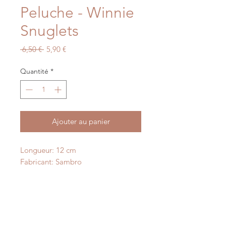
Peluche - Winnie
Snuglets
Prix
Prix
 6,50 € 
5,90 €
original
promotionnel
Quantité
*
Ajouter au panier
Longueur: 12 cm
Fabricant: Sambro