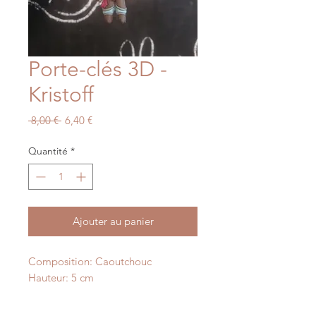
Porte-clés 3D -
Kristoff
Prix
Prix
 8,00 € 
6,40 €
original
promotionnel
Quantité
*
Ajouter au panier
Composition: Caoutchouc
Hauteur: 5 cm