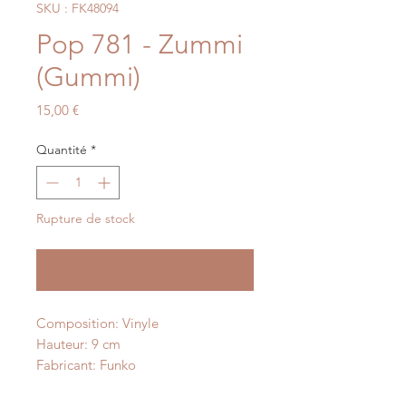
SKU : FK48094
Pop 781 - Zummi
(Gummi)
Prix
15,00 €
Quantité
*
Rupture de stock
Me notifier lorsque cet article est disponible
Composition: Vinyle
Hauteur: 9 cm
Fabricant: Funko