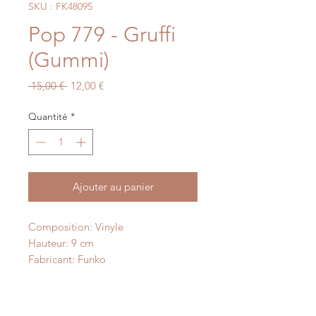
SKU : FK48095
Pop 779 - Gruffi
(Gummi)
Prix
Prix
 15,00 € 
12,00 €
original
promotionnel
Quantité
*
Ajouter au panier
Composition: Vinyle
Hauteur: 9 cm
Fabricant: Funko