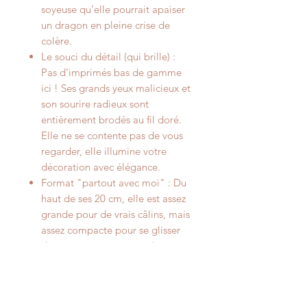
soyeuse qu’elle pourrait apaiser
un dragon en pleine crise de
colère.
Le souci du détail (qui brille) :
Pas d’imprimés bas de gamme
ici ! Ses grands yeux malicieux et
son sourire radieux sont
entièrement brodés au fil doré.
Elle ne se contente pas de vous
regarder, elle illumine votre
décoration avec élégance.
Format "partout avec moi" : Du
haut de ses 20 cm, elle est assez
grande pour de vrais câlins, mais
assez compacte pour se glisser
dans un sac, squatter un bureau
ou monter la garde sur votre
table de chevet.