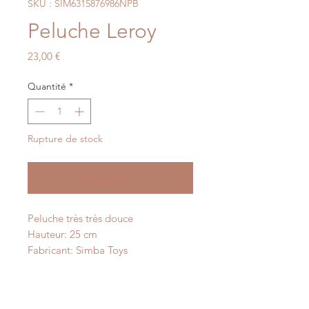
SKU : SIM6315876986NPB
Peluche Leroy
Prix
23,00 €
Quantité
*
Rupture de stock
Me notifier lorsque cet article est disponible
Peluche très très douce
Hauteur: 25 cm
Fabricant: Simba Toys