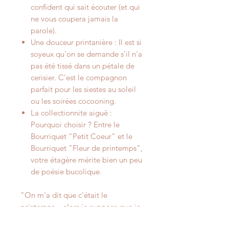
confident qui sait écouter (et qui
ne vous coupera jamais la
parole).
Une douceur printanière : Il est si
soyeux qu'on se demande s'il n'a
pas été tissé dans un pétale de
cerisier. C’est le compagnon
parfait pour les siestes au soleil
ou les soirées cocooning.
La collectionnite aiguë :
Pourquoi choisir ? Entre le
Bourriquet "Petit Coeur" et le
Bourriquet "Fleur de printemps",
votre étagère mérite bien un peu
de poésie bucolique.
"On m'a dit que c'était le
printemps... alors je suppose que je
devrais être mignon. Enfin, si ça ne