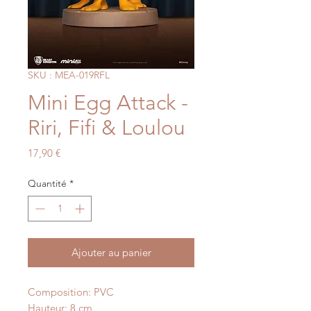
SKU : MEA-019RFL
Mini Egg Attack -
Riri, Fifi & Loulou
Prix
17,90 €
Quantité
*
Ajouter au panier
Composition: PVC
Hauteur: 8 cm