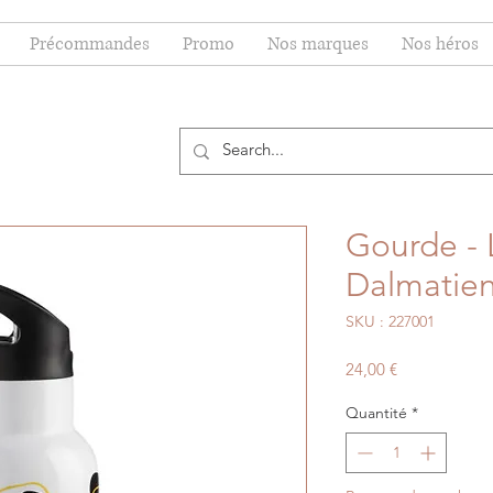
Précommandes
Promo
Nos marques
Nos héros
Gourde - 
Dalmatie
SKU : 227001
Prix
24,00 €
Quantité
*