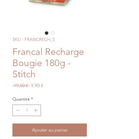
SKU : FRANCRECH_S
Francal Recharge
Bougie 180g -
Stitch
Prix
Prix
 19,00 € 
9,90 €
original
promotionnel
Quantité
*
Ajouter au panier