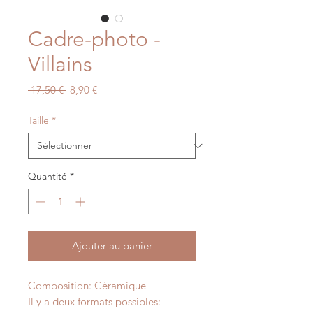
Cadre-photo -
Villains
Prix
Prix
 17,50 € 
8,90 €
original
promotionnel
Taille
*
Quantité
*
Ajouter au panier
Composition: Céramique
Il y a deux formats possibles: