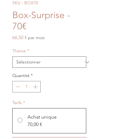
SKU : BOX70
Box-Surprise -
70€
Prix
66,50 €
par mois
Thème
*
Quantité
*
Tarifs
*
Achat unique
70,00 €