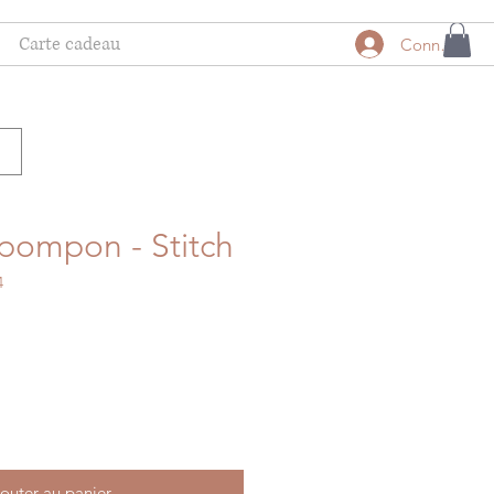
Carte cadeau
Connexion
pompon - Stitch
4
otionnel
outer au panier