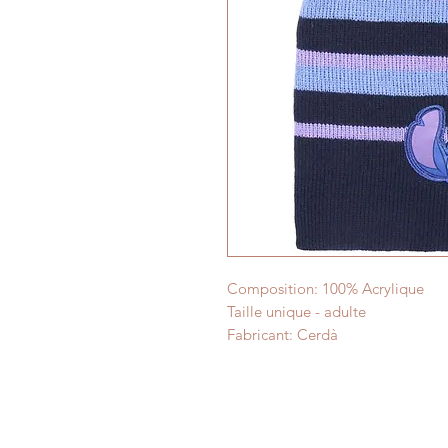
Composition: 100% Acrylique
Taille unique - adulte
Fabricant: Cerdà