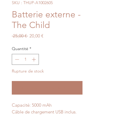
SKU : THUP-A1002605
Batterie externe -
The Child
Prix
Prix
 25,00 € 
20,00 €
original
promotionnel
Quantité
*
Rupture de stock
Me notifier lorsque cet article est disponible
Capacité: 5000 mAh
Câble de chargement USB inclus.